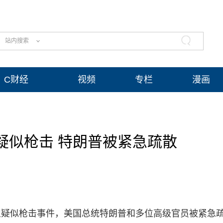
站内搜索
C财经
视频
专栏
漫画
疑似枪击 特朗普被紧急疏散
生疑似枪击事件，美国总统特朗普和多位高级官员被紧急