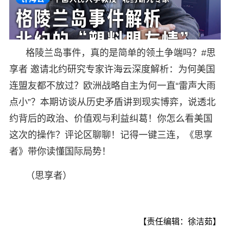
格陵兰岛事件，真的是简单的领土争端吗？#思
享者 邀请北约研究专家许海云深度解析：为何美国
连盟友都不放过？欧洲战略自主为何一直“雷声大雨
点小”？本期访谈从历史矛盾讲到现实博弈，说透北
约背后的政治、价值观与利益纠葛！你怎么看美国
这次的操作？评论区聊聊！记得一键三连，《思享
者》带你读懂国际局势！
（思享者）
【责任编辑：徐洁茹】