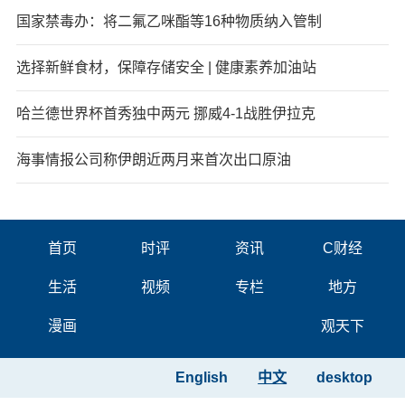
国家禁毒办：将二氟乙咪酯等16种物质纳入管制
选择新鲜食材，保障存储安全 | 健康素养加油站
哈兰德世界杯首秀独中两元 挪威4-1战胜伊拉克
海事情报公司称伊朗近两月来首次出口原油
首页
时评
资讯
C财经
生活
视频
专栏
地方
漫画
观天下
English
中文
desktop