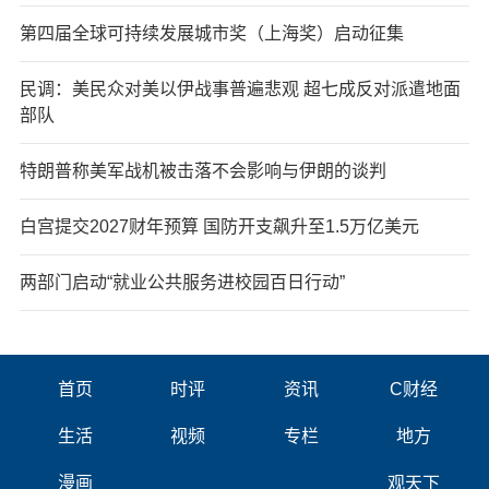
第四届全球可持续发展城市奖（上海奖）启动征集
民调：美民众对美以伊战事普遍悲观 超七成反对派遣地面
部队
特朗普称美军战机被击落不会影响与伊朗的谈判
白宫提交2027财年预算 国防开支飙升至1.5万亿美元
两部门启动“就业公共服务进校园百日行动”
首页
时评
资讯
C财经
生活
视频
专栏
地方
漫画
观天下