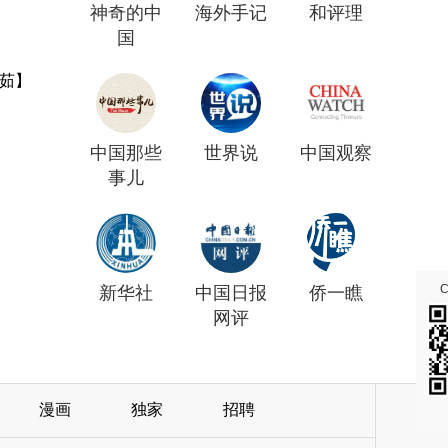
神奇的中
海外手记
和评理
国
茹】
中国那些
世界说
中国观察
事儿
新华社
中国日报
侨一瞧
网评
漫画
独家
招聘