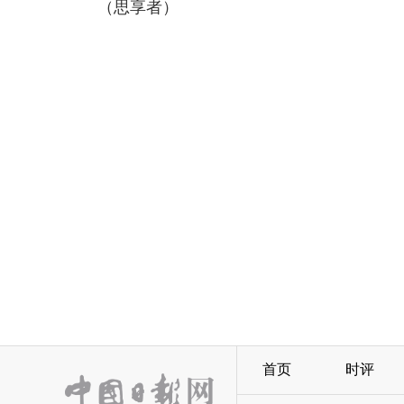
（思享者）
首页
时评