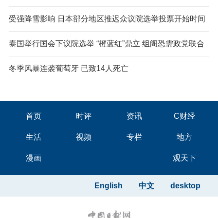
受强降雪影响 日本部分地区推迟众议院选举投票开始时间
泰国举行国会下议院选举 “橙蓝红”鼎立 组阁恐需政党联合
冬季风暴连袭葡萄牙 已致14人死亡
首页
时评
资讯
C财经
生活
视频
专栏
地方
漫画
观天下
English
中文
desktop