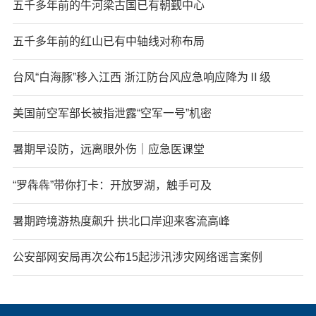
五千多年前的牛河梁古国已有朝觐中心
五千多年前的红山已有中轴线对称布局
台风“白海豚”移入江西 浙江防台风应急响应降为Ⅱ级
美国前空军部长被指泄露“空军一号”机密
暑期早设防，远离眼外伤｜应急医课堂
“罗犇犇”带你打卡：开放罗湖，触手可及
暑期跨境游热度飙升 拱北口岸迎来客流高峰
公安部网安局再次公布15起涉汛涉灾网络谣言案例