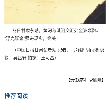
冬日甘肃永靖，黄河与洮河交汇处金波粼粼。
“浮光跃金”照进现实，绝美！
（中国日报甘肃记者站 记者：马静娜 胡雨濛 剪
辑：吴岳轩 拍摄：王可昌）
【责任编辑：胡雨濛】
推荐阅读