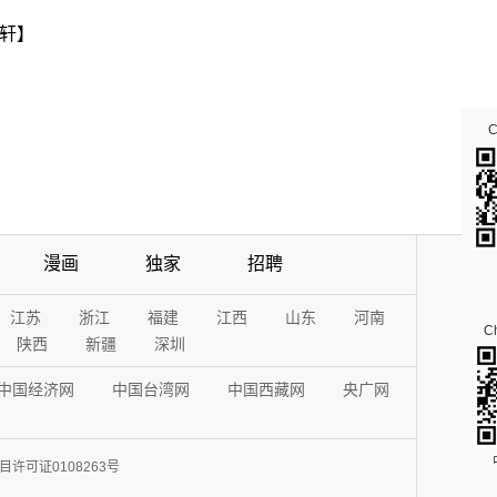
轩】
漫画
独家
招聘
江苏
浙江
福建
江西
山东
河南
Ch
陕西
新疆
深圳
中国经济网
中国台湾网
中国西藏网
央广网
许可证0108263号