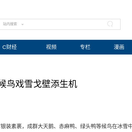
站内搜索
C财经
视频
专栏
漫画
候鸟戏雪戈壁添生机
库银装素裹，成群大天鹅、赤麻鸭、绿头鸭等候鸟在冰雪