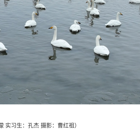
濛 实习生：孔杰 摄影：曹红祖）