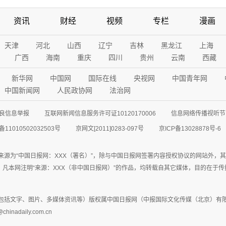
资讯
财经
视频
专栏
漫画
天津
河北
山西
辽宁
吉林
黑龙江
上海
广西
海南
重庆
四川
贵州
云南
西藏
新华网
中国网
国际在线
央视网
中国青年网
中国新闻网
人民政协网
法治网
良信息举报
互联网新闻信息服务许可证10120170006
信息网络传播视听节目
11010502032503号
京网文[2011]0283-097号
京ICP备13028878号-6
来源为“中国日报网：XXX（署名）”，除与中国日报网签署内容授权协议的网站外，
77联系；凡本网注明“来源：XXX（非中国日报网）”的作品，均转载自其它媒体，目的
包括文字、图片、多媒体资讯等）版权属中国日报网（中报国际文化传媒（北京）有限
adaily.com.cn