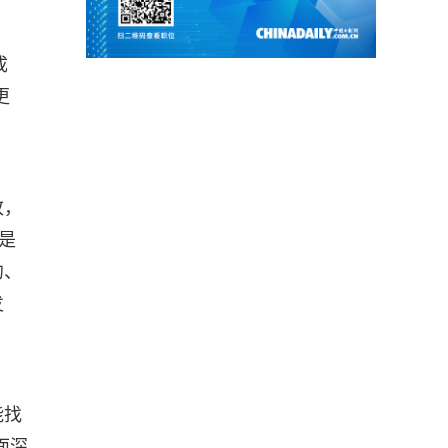
成
更
改，
是
约、
发
能找
面深