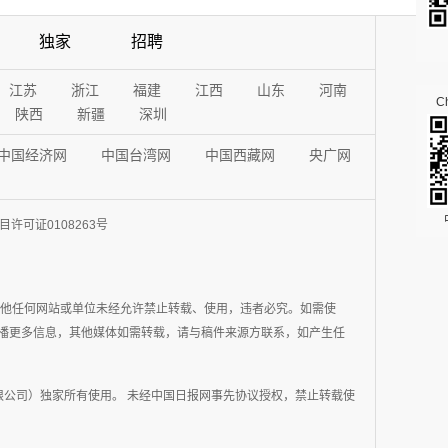
独家
招聘
江苏
浙江
福建
江西
山东
河南
Ch
陕西
新疆
深圳
中国经济网
中国台湾网
中国西藏网
央广网
许可证0108263号
其他任何网站或单位未经允许禁止转载、使用，违者必究。如需使
在于传播更多信息，其他媒体如需转载，请与稿件来源方联系，如产生任
公司）独家所有使用。 未经中国日报网事先协议授权，禁止转载使