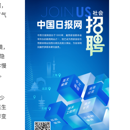
署，
了气
境，
隐
诊慢
。
少
民生
界变