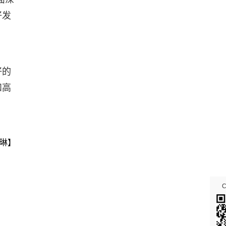
好发
好的
和高
琳】