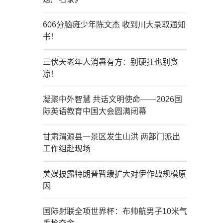
606分脑瘫少年陈文杰 收到川大录取通知
书！
三伏天老年人消暑有方：别硬扛也别贪
凉！
凝聚中外智慧 共话文明使命——2026国
际英语教育中国大会圆满闭幕
甘肃渭源县一景区发生山洪 两部门派出
工作组赴现场
美媒披露特朗普暂缓扩大对伊作战规模原
因
国际射联全项世界杯：布帅航男子10米气