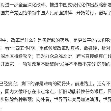
会对进一步全面深化改革、推进中国式现代化作出战略部
中国共产党团结带领中国人民顽强拼搏、开拓前行，谱写
姓眼中，改革是什么？是买得起的药品，是更公平的市场环
。看“十四五”时期，重点领域改革动真格、敢碰硬，针对
往深水区持续攻坚；面对群众急难愁盼，跨省直接结算门
开放宽，一项项改革不断破解“发展不平衡不充分”的制约
都已经摘完，剩下的都是难啃的硬骨头。前进路上，还有不
出，国内大循环存在卡点堵点，新旧动能转换任务艰巨，
一步破除各种瓶颈；向外看，世界百年变局加速演进，世
出。