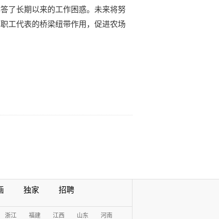
解答了长期以来的工作困惑。未来将努
挥职工代表的桥梁纽带作用，促进农场
画
独家
招聘
浙江
福建
江西
山东
河南