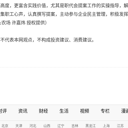
论高度，更富含实践价值，尤其是职代会提案工作的实操指导，
收集职工心声，认真撰写提案，主动参与企业民主管理，积极发
农场 许嘉炜 授权提供）
容不代表本网观点，不构成投资建议、消费建议。
时评
资讯
财经
生活
视频
专栏
漫
北京
天津
河北
山西
辽宁
吉林
黑龙江
上海
江苏