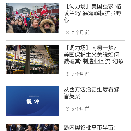
【词力场】美国强求“格
陵兰岛”暴露霸权扩张野
心
7 个月 前
【词力场】南柯一梦？
美国保护主义关税如何
戳破其“制造业回流”幻象
7 个月 前
从西方法治史维度看黎
智英案
8 个月 前
岛内舆论批高市早苗：