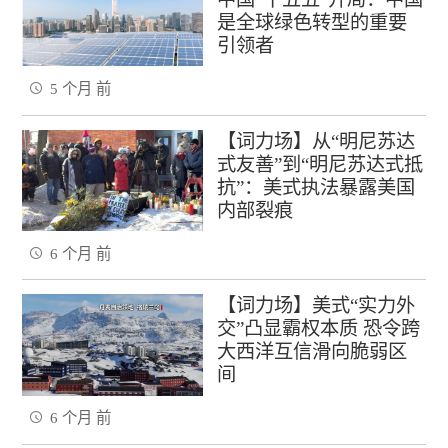
是全球绿色转型的重要
引领者
5 个月 前
【词力场】从“明尼苏达
式友善”到“明尼苏达式抵
抗”：美式执法暴露美国
内部裂痕
6 个月 前
【词力场】美式“实力外
交”凸显霸权本质 恐令跨
大西洋互信滑向脆弱区
间
6 个月 前