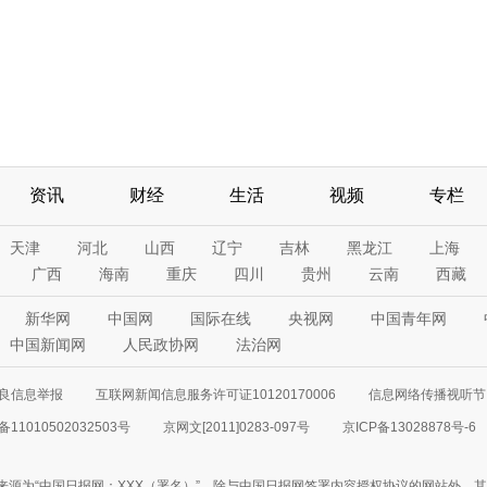
资讯
财经
生活
视频
专栏
天津
河北
山西
辽宁
吉林
黑龙江
上海
广西
海南
重庆
四川
贵州
云南
西藏
新华网
中国网
国际在线
央视网
中国青年网
中国新闻网
人民政协网
法治网
良信息举报
互联网新闻信息服务许可证10120170006
信息网络传播视听节目
11010502032503号
京网文[2011]0283-097号
京ICP备13028878号-6
来源为“中国日报网：XXX（署名）”，除与中国日报网签署内容授权协议的网站外，