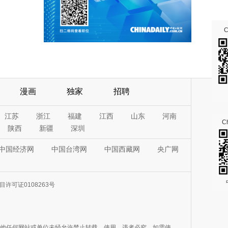
漫画
独家
招聘
江苏
浙江
福建
江西
山东
河南
Ch
陕西
新疆
深圳
中国经济网
中国台湾网
中国西藏网
央广网
许可证0108263号
其他任何网站或单位未经允许禁止转载、使用，违者必究。如需使