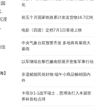
在园
化
成、
前五个月国家铁路累计发送货物16.7亿吨
沉浸
。
电影《四渡》定档7月1日香港上映
中央气象台双预警齐发 多地将有暴雨大
源信
暴雨
以军继续在黎巴嫩南部展开密集军事行动
海】
非遗赋能民俗好物 端午小商品畅销国内
外
卡塔尔1-1战平瑞士，恩博洛打入本届世
界杯首粒点球