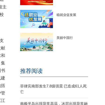
馆主
校
稳就业促发展
美丽中国行
支
文献
求和
，集
推荐阅读
图书
已建
包括
菲律宾南部发生7.8级强震 已造成61人死
亡
护管
《江
南极半岛出现异常高温，冰层出现异常融