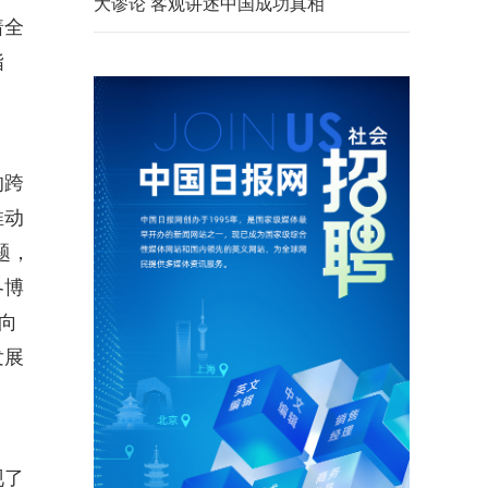
大谬论 客观讲述中国成功真相
着全
指
的跨
推动
题，
冬博
向
发展
现了