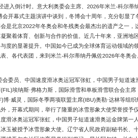
已经进入倒计时。意大利奥委会主席、2026年米兰-科尔蒂
博会开幕式主题演讲中谈到，冬博会十周年，充分彰显了
会是北京2022年冬奥会和冬残奥会最杰出的遗产之一，
，凝聚着体育、创新与合作的价值。近几十年来，亚洲地
参与度的显著提升。中国如今已成为全球体育运动领域的
表、各代表团，来到米兰-科尔蒂纳丹佩佐2026年冬奥会
委会委员、中国速度滑冰奥运冠军张虹，中国男子短道速
FIL)埃纳斯·弗格力斯，国际滑雪和单板滑雪联合会主席
F)博·威灵，国际冬季两项联盟主席(IBU)奥勒·达林等组
此外，开幕式期间，举行了隆重的冰雪形象大使荣誉授予
速度滑冰奥运冠军张虹，中国男子短道速滑奥运金牌第一
王冰玉被授予冰雪形象大使。辽宁省人民政府副秘书长、