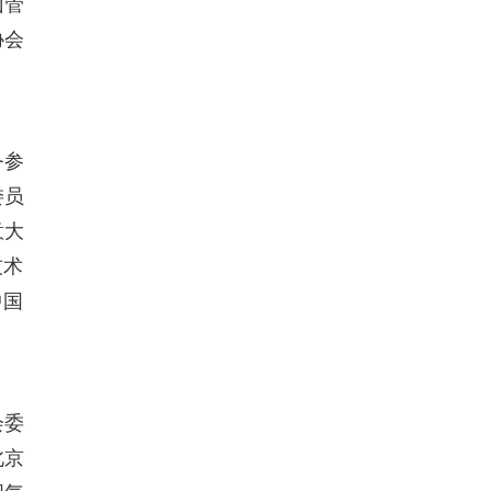
山管
协会
务参
委员
意大
技术
中国
会委
北京