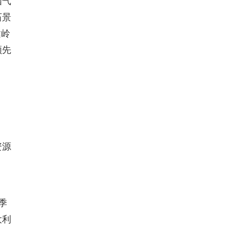
国气
石景
达岭
领先
资源
季
大利