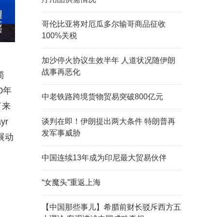
哥伦比亚将对厄瓜多尔输哥商品征收
100%关税
加沙停火协议生效半年 人道状况随伊朗
战事再恶化
简
0年
中老铁路跨境货物贸易突破800亿元
了来
yr
谈判在即！伊朗提出两大条件 特朗普再
发军事威胁
展动
中国连续13年成为印尼最大贸易伙伴
“女魔头”重返上海
【中国那些事儿】希腊前财长驳斥西方五