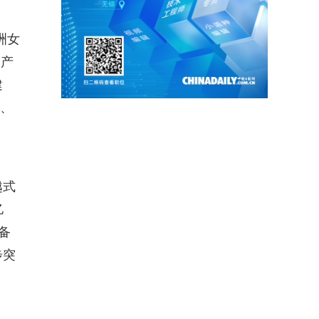
洲女
雪产
建
区、
越式
亿
备
步突