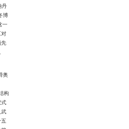
纳丹
冬博
这一
区对
领先
。
滑奥
织结构
仪式
人武
十五