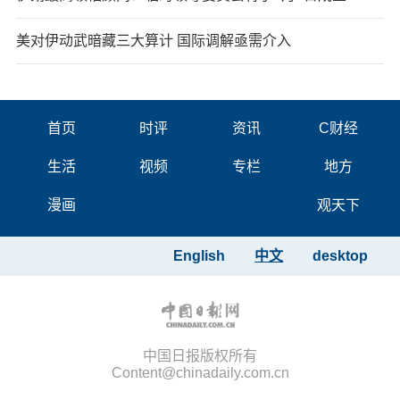
美对伊动武暗藏三大算计 国际调解亟需介入
首页
时评
资讯
C财经
生活
视频
专栏
地方
漫画
观天下
English
中文
desktop
中国日报版权所有
Content@chinadaily.com.cn