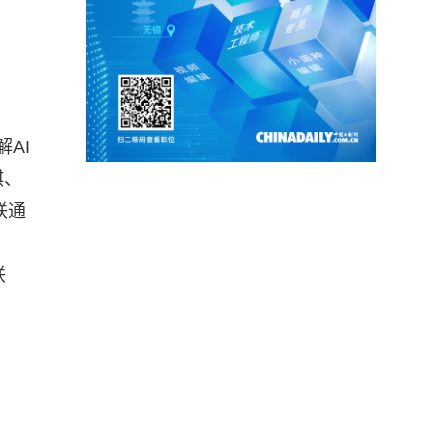
AI
棋、
联通
联