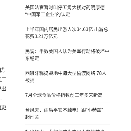
美国法官暂时叫停五角大楼对药明康德
“中国军工企业”的认定
上半年国内居民出游人次34.63亿 出游总
花费3.21万亿元
民调：半数美国人认为美军行动将破坏中
东稳定
优
西班牙称捣毁地中海大型偷渡网络 78人
点广
被捕
捷出
7月全球食品价格指数创三年多来新高
。
造更
台风天，雨后平安不触电！跟“小赫兹”一
起闯关