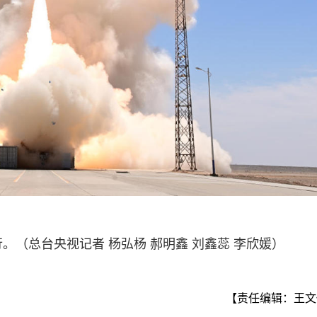
。（总台央视记者 杨弘杨 郝明鑫 刘鑫蕊 李欣媛）
【责任编辑：王文