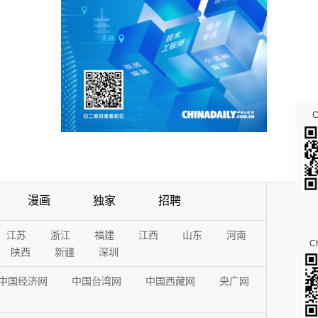
漫画
独家
招聘
江苏
浙江
福建
江西
山东
河南
Ch
陕西
新疆
深圳
中国经济网
中国台湾网
中国西藏网
央广网