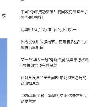
中国“纯硅”成功突破！我国攻克硅基量子
，成
芯片关键材料
瑞典5-1战胜突尼斯 暂列小组第一
体检发现甲状腺结节，离癌有多远？| 肿
瘤防治早知道
又一台“华龙一号”有新进展 福建宁德核电
5号机组穹顶完成吊装
针对多发食品安全问题 市场监管总局约
谈山姆总部
2025年度个税汇算即将结束 这些常见问
题要留意