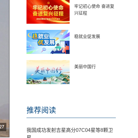
牢记初心使命 奋进复
兴征程
稳就业促发展
美丽中国行
推荐阅读
我国成功发射吉星高分07C04星等8颗卫
星