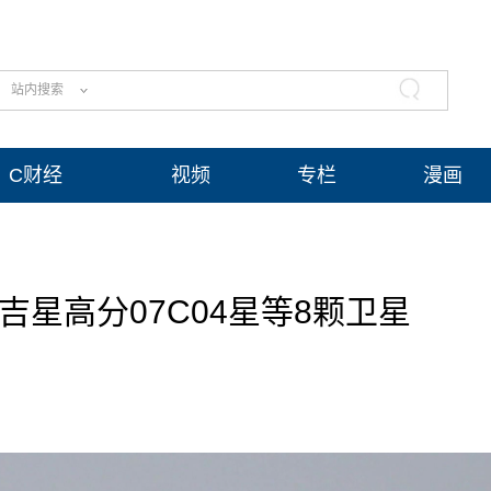
站内搜索
C财经
视频
专栏
漫画
星高分07C04星等8颗卫星