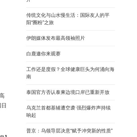
传统文化与山水慢生活：国际友人的平
阳“圈粉”之旅
伊朗媒体发布最高领袖照片
白鹿邀你来观赛
工作还是度假？全球健康巨头为何涌向海
南
泰国官方否认泰柬边境口岸已重新开放
高
国日
乌克兰首都基辅遭空袭 强烈爆炸声持续
响起
普京：乌领导层决意“赋予冲突新的性质”