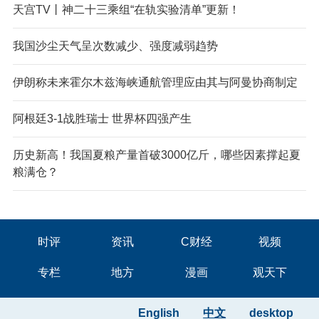
天宫TV丨神二十三乘组“在轨实验清单”更新！
我国沙尘天气呈次数减少、强度减弱趋势
伊朗称未来霍尔木兹海峡通航管理应由其与阿曼协商制定
阿根廷3-1战胜瑞士 世界杯四强产生
历史新高！我国夏粮产量首破3000亿斤，哪些因素撑起夏
粮满仓？
时评
资讯
C财经
视频
专栏
地方
漫画
观天下
English
中文
desktop