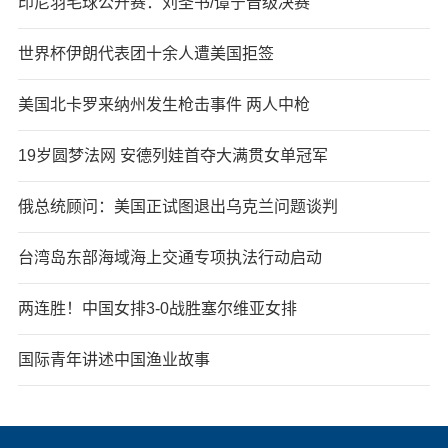
印尼羽毛球公开赛：刘圣书/谭宁晋级决赛
世界杯伊朗代表团十余人遭美国拒签
美国北卡罗来纳州发生枪击事件 两人中枪
19岁圆梦法网 安德列娃首夺大满贯女单冠军
俄总统顾问：美国正试图退出乌克兰问题谈判
台湾岛东部海域海上交通专项执法行动启动
两连胜！中国女排3-0战胜塞尔维亚女排
国际青年讲述中国渔业故事