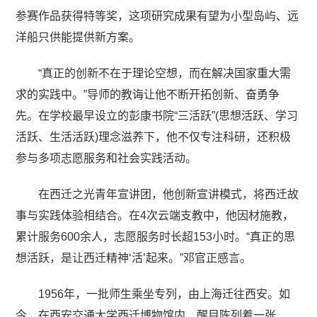
参赛作品获得特等奖，这项研究成果有望为小型岛屿、远
洋船只供能提供新方案。
“真正的创新不在于理论空想，而在解决国家重大需
求的实践中。”导师的教诲让他不断开拓创新、奋勇争
先。在学校最早设立的彭康书院“三活跃”(思想活跃、学习
活跃、生活活跃)理念滋养下，他不仅专注科研，还积极
参与多项志愿服务和社会实践活动。
在西迁之光青年宣讲团，他创新宣讲模式，将西迁故
事与实践体验相结合。在4次云端支教中，他因材施教，
累计服务600余人，志愿服务时长超153小时。“真正的思
想活跃，是让西迁精神‘活’起来。”邓官正感言。
1956年，一批师生乘坐专列，由上海迁往西安。如
今，在西安交通大学西迁博物馆内，醒目陈列着一张