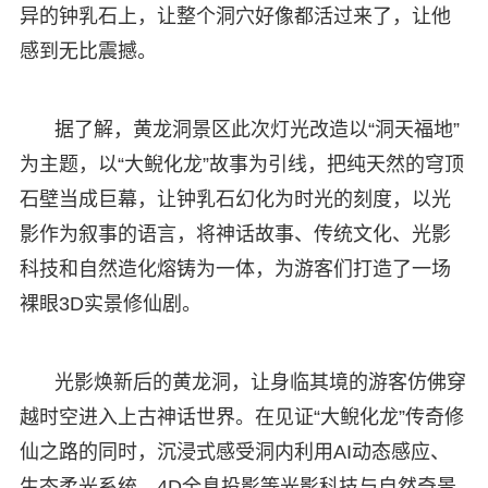
异的钟乳石上，让整个洞穴好像都活过来了，让他
感到无比震撼。
据了解，黄龙洞景区此次灯光改造以“洞天福地”
为主题，以“大鲵化龙”故事为引线，把纯天然的穹顶
石壁当成巨幕，让钟乳石幻化为时光的刻度，以光
影作为叙事的语言，将神话故事、传统文化、光影
科技和自然造化熔铸为一体，为游客们打造了一场
裸眼3D实景修仙剧。
光影焕新后的黄龙洞，让身临其境的游客仿佛穿
越时空进入上古神话世界。在见证“大鲵化龙”传奇修
仙之路的同时，沉浸式感受洞内利用AI动态感应、
生态柔光系统、4D全息投影等光影科技与自然奇景