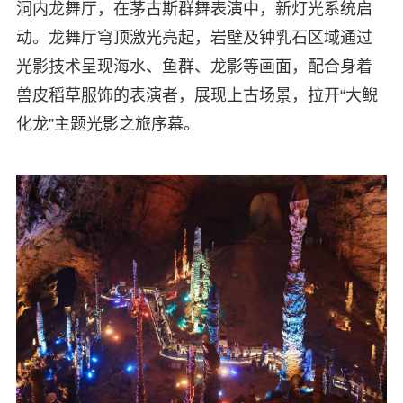
洞内龙舞厅，在茅古斯群舞表演中，新灯光系统启
动。龙舞厅穹顶激光亮起，岩壁及钟乳石区域通过
光影技术呈现海水、鱼群、龙影等画面，配合身着
兽皮稻草服饰的表演者，展现上古场景，拉开“大鲵
化龙”主题光影之旅序幕。