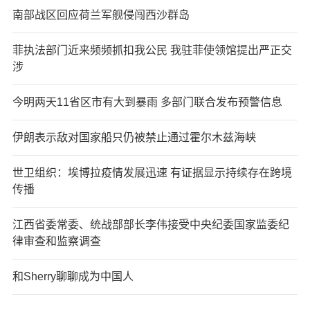
南部战区回应荷兰军舰侵闯西沙群岛
菲执法部门近来频频抓扣我公民 我驻菲使领馆提出严正交
涉
今明两天11省区市有大到暴雨 多部门联合发布预警信息
伊朗表示敌对国家船只仍被禁止通过霍尔木兹海峡
世卫组织：埃博拉疫情发展迅速 有证据显示持续存在跨境
传播
江西省委常委、统战部部长李伟接受中央纪委国家监委纪
律审查和监察调查
和Sherry聊聊成为中国人