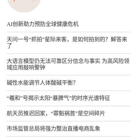
AI创新助力预防全球健康危机
天问一号“抓拍”星际来客，是如何拍到的？解答来
了
大语言模型仍无法可靠区分信念与事实 为高风险领
域应用敲响警钟
碱性水能调节人体酸碱平衡？
“羲和”号揭示太阳“暴脾气”的时序光谱特征
航天员推迟回家，“罪魁祸首”是空间碎片
市场监管总局将强力整治直播电商乱象