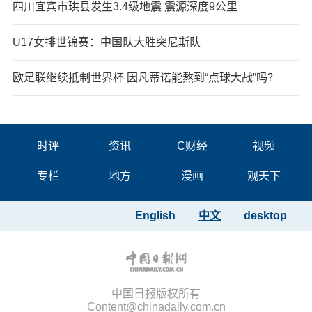
四川宜宾市珙县发生3.4级地震 震源深度9公里
U17女排世锦赛：中国队大胜突尼斯队
欧足联继续抵制世界杯 因凡蒂诺能熬到“点球大战”吗？
时评
资讯
C财经
视频
专栏
地方
漫画
观天下
English
中文
desktop
中国日报版权所有
Content@chinadaily.com.cn