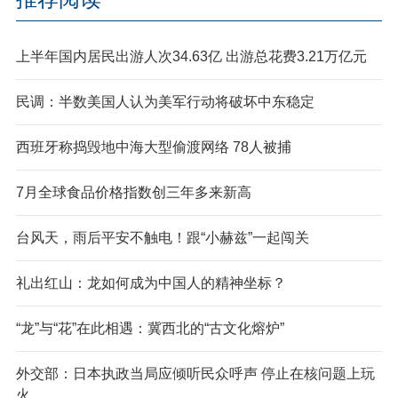
上半年国内居民出游人次34.63亿 出游总花费3.21万亿元
民调：半数美国人认为美军行动将破坏中东稳定
西班牙称捣毁地中海大型偷渡网络 78人被捕
7月全球食品价格指数创三年多来新高
台风天，雨后平安不触电！跟“小赫兹”一起闯关
礼出红山：龙如何成为中国人的精神坐标？
“龙”与“花”在此相遇：冀西北的“古文化熔炉”
外交部：日本执政当局应倾听民众呼声 停止在核问题上玩
火