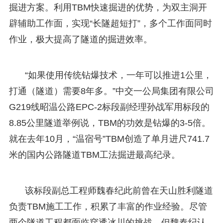
掘进方案。利用TBM快速掘进的优势，为双主洞开
辟辅助工作面，实现“长隧超短打”，多个工作面同时
作业，极大提高了隧道的掘进效率。
“如果使用传统钻爆技术，一年可以推进1公里，
打通（隧道）需要8年多。”中交一公局集团有限公司
G219线昭温公路EPC-2标段副经理孙战军用标段的
8.85公里隧道举例说，TBM的功效是钻爆的3-5倍。
就在去年10月，“温宿号”TBM创造了单月进尺741.7
米的国内公路隧道TBM工法掘进最高纪录。
该标段副总工程师魏春纪此前曾在天山胜利隧道
负责TBM施工工作，积累了丰富的作业经验。尽管
两个隧道工程都面临穿透冰川的挑战，但魏春纪认