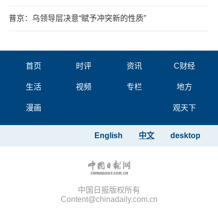
普京：乌领导层决意“赋予冲突新的性质”
首页
时评
资讯
C财经
生活
视频
专栏
地方
漫画
观天下
English
中文
desktop
中国日报版权所有
Content@chinadaily.com.cn