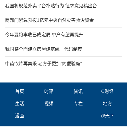
我国将规范外卖平台补贴行为 征求意见稿出台
两部门紧急预拨1亿元中央自然灾害救灾资金
今年夏粮丰收已成定局 单产有望再提升
我国将全面建立房屋建筑统一代码制度
中药饮片再集采 老方子更加“简便验廉”
首页
时评
资讯
C财经
生活
视频
专栏
地方
漫画
观天下