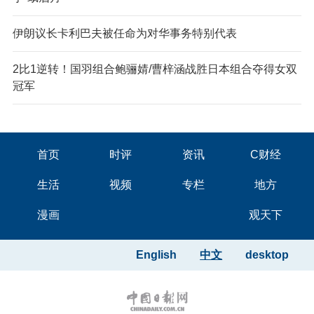
伊朗议长卡利巴夫被任命为对华事务特别代表
2比1逆转！国羽组合鲍骊婧/曹梓涵战胜日本组合夺得女双
冠军
首页
时评
资讯
C财经
生活
视频
专栏
地方
漫画
观天下
English
中文
desktop