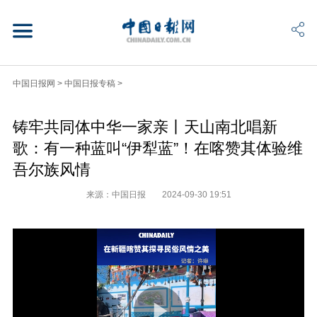
中国日报网
>
中国日报专稿
>
铸牢共同体中华一家亲丨天山南北唱新
歌：有一种蓝叫“伊犁蓝”！在喀赞其体验维
吾尔族风情
来源：中国日报
2024-09-30 19:51