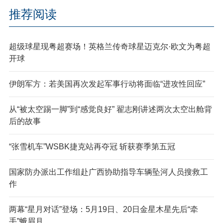
推荐阅读
超级球星现粤超赛场！英格兰传奇球星迈克尔·欧文为粤超
开球
伊朗军方：若美国再次发起军事行动将面临“进攻性回应”
从“被太空踢一脚”到“感觉良好” 翟志刚讲述两次太空出舱背
后的故事
“张雪机车”WSBK捷克站再夺冠 斩获赛季第五冠
国家防办派出工作组赴广西协助指导车辆坠河人员搜救工
作
两幕“星月对话”登场：5月19日、20日金星木星先后“牵
手”蛾眉月