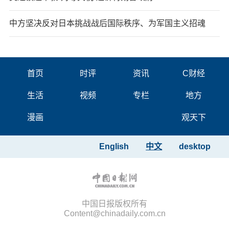
中方坚决反对日本挑战战后国际秩序、为军国主义招魂
首页
时评
资讯
C财经
生活
视频
专栏
地方
漫画
观天下
English
中文
desktop
中国日报版权所有
Content@chinadaily.com.cn