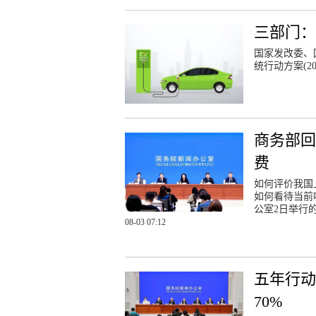
三部门：
国家发改委、
统行动方案(2
商务部回
费
如何评价我国
如何看待当前
公室2日举行
08-03 07:12
五年行
70%