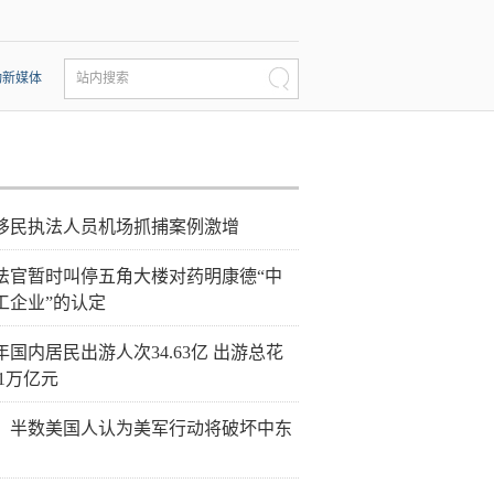
动新媒体
站内搜索
移民执法人员机场抓捕案例激增
法官暂时叫停五角大楼对药明康德“中
工企业”的认定
年国内居民出游人次34.63亿 出游总花
21万亿元
：半数美国人认为美军行动将破坏中东