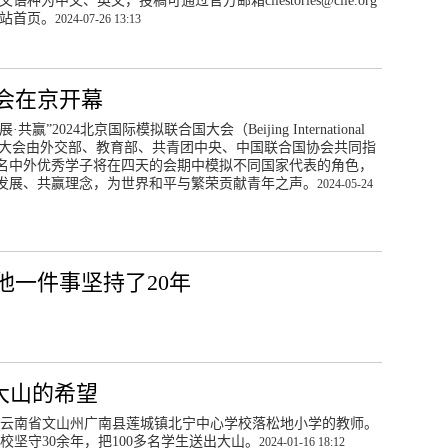
语种为中文、英文，投稿可通过官方邮箱ciiestories@ciie.org
站首页。
2024-07-26 13:13
大会在京开幕
”2024北京国际模拟联合国大会（Beijing International
）在京拉开帷幕。大会由外交部、教育部、共青团中央、中国联合国协会共同指
00名中外优秀学子将在四天的会期中模拟不同国家代表的角色，
发展、共赢理念，为世界和平与繁荣贡献青年之声。
2024-05-24
他一件事坚持了20年
大山的希望
云南省文山州广南县莲城镇北宁中心学校落松地小学的教师。
校坚守30余年，把100多名学生送出大山。
2024-01-16 18:12