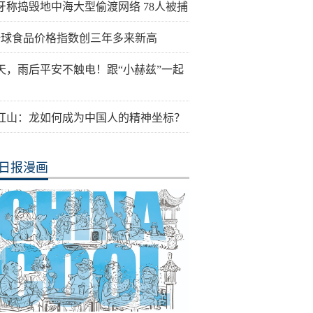
牙称捣毁地中海大型偷渡网络 78人被捕
全球食品价格指数创三年多来新高
天，雨后平安不触电！跟“小赫兹”一起
红山：龙如何成为中国人的精神坐标？
日报漫画