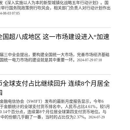
发《深入实施以人为本的新型城镇化战略五年行动计划》。国
日举行国务院政策例行吹风会，相关部门负责人对行动计划作出
4-08-03 07:05
全国超八成地区 这一市场建设进入“加速
届三中全会提出，要构建全国统一大市场，完善市场经济基础
国统一电力市场的建设就是其中重要一环。
2024-07-29 07:18
币全球支付占比继续回升 连续8个月居全
四
金融电信协会（SWIFT）发布的最新月度报告显示，今年6
于金额统计的全球支付货币排名中，人民币占比4.61%，较5月
0.14个百分点，连续第8个月位居全球第四支付货币地位。与
付中的份额几乎翻了一番，当时的占比仅为2.37%。
2024-07-29