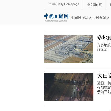
China Daily Homepage
中文网首页
中国日报网
>
当日要闻
>
多地
有多地航
14 08:39
大白
近日，美
强烈抗议
示海军陆