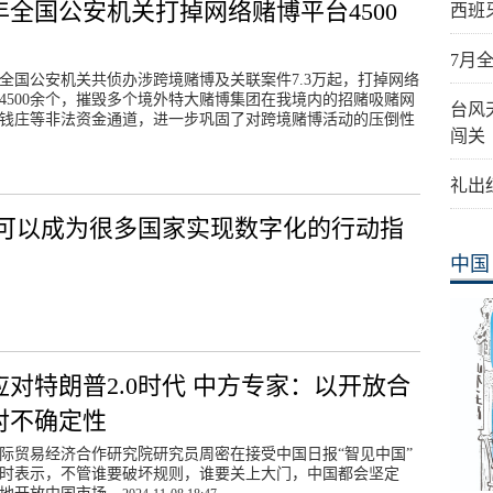
4年全国公安机关打掉网络赌博平台4500
西班
7月
年，全国公安机关共侦办涉跨境赌博及关联案件7.3万起，打掉网络
4500余个，摧毁多个境外特大赌博集团在我境内的招赌吸赌网
台风
钱庄等非法资金通道，进一步巩固了对跨境赌博活动的压倒性
闯关
礼出
可以成为很多国家实现数字化的行动指
中国
应对特朗普2.0时代 中方专家：以开放合
对不确定性
际贸易经济合作研究院研究员周密在接受中国日报“智见中国”
时表示，不管谁要破坏规则，谁要关上大门，中国都会坚定