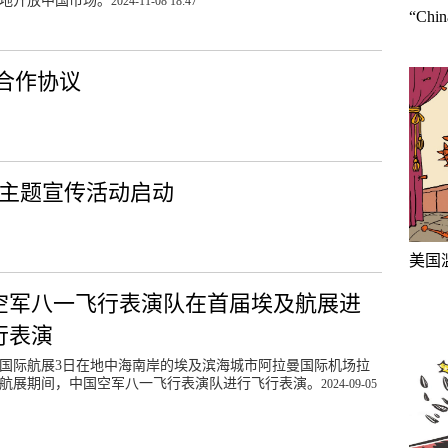
地开放中国市场。
2024-11-08 18:47
“Ch
合作协议
篇”主题宣传活动启动
美国
空军八一飞行表演队在首届埃及航展进
行表演
国际航展3日在地中海南岸的埃及滨海城市阿拉曼国际机场拉
航展期间，中国空军八一飞行表演队进行飞行表演。
2024-09-05