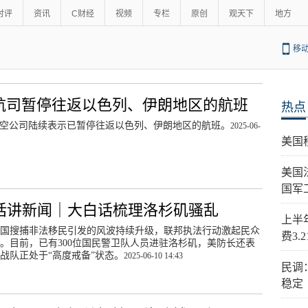
时评
资讯
C财经
视频
专栏
原创
观天下
地方
移
航司暂停往返以色列、伊朗地区的航班
热点
空公司陆续表示已暂停往返以色列、伊朗地区的航班。
2025-06-
美国
美国
国军
话讲新闻｜大白话梳理洛杉矶骚乱
上半
国搜捕非法移民引发的风波持续升级，联邦执法行动激起民众
费3.
。目前，已有300位国民警卫队人员进驻洛杉矶，美防长还表
战队正处于“高度戒备”状态。
2025-06-10 14:43
民调
稳定