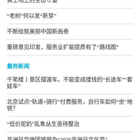
黄土地上的生态守望
“老树”何以发“新芽”
不断绘就美丽中国新画卷
重磅意见印发，服务业扩能提质有了“路线图”
最热新闻
千笔楼丨景区摆渡车，不能变成搂钱的“长途车”“套
娃车”
北京试点“轨道+骑行”付费服务，自行车如何“坐”地
铁？
“低价驼奶”乱象丛生亟待整治
非洲驻华使团将举办“2026非洲日文化节”