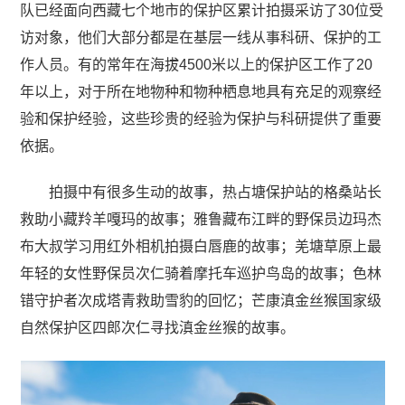
队已经面向西藏七个地市的保护区累计拍摄采访了30位受
访对象，他们大部分都是在基层一线从事科研、保护的工
作人员。有的常年在海拔4500米以上的保护区工作了20
年以上，对于所在地物种和物种栖息地具有充足的观察经
验和保护经验，这些珍贵的经验为保护与科研提供了重要
依据。
拍摄中有很多生动的故事，热占塘保护站的格桑站长
救助小藏羚羊嘎玛的故事；雅鲁藏布江畔的野保员边玛杰
布大叔学习用红外相机拍摄白唇鹿的故事；羌塘草原上最
年轻的女性野保员次仁骑着摩托车巡护鸟岛的故事；色林
错守护者次成塔青救助雪豹的回忆；芒康滇金丝猴国家级
自然保护区四郎次仁寻找滇金丝猴的故事。