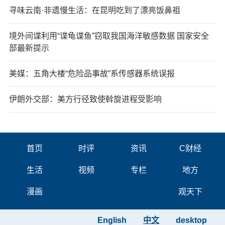
寻味云南·非遗慢生活：在昆明吃到了漂亮饭鼻祖
境外间谍利用“谍龟谍鱼”窃取我国海洋敏感数据 国家安全
部最新提示
美媒：五角大楼“危险品事故”系传感器系统误报
伊朗外交部：美方行径致使斡旋进程受影响
首页
时评
资讯
C财经
生活
视频
专栏
地方
漫画
观天下
English
中文
desktop