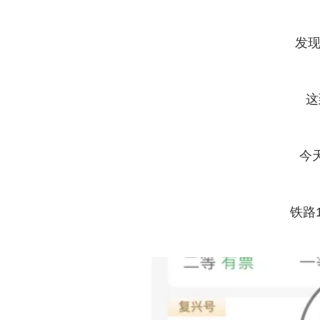
发现
这
今
铁路1