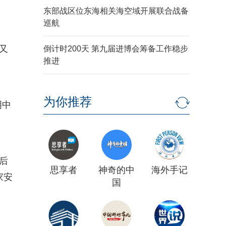
东部战区位东海相关海空域开展联合战备
巡航
又
倒计时200天 第九届进博会筹备工作稳步
推进
为你推荐
明中
后
思享者
神奇的中
海外手记
家安
国