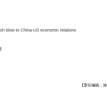
h blow to China-US economic relations
网
【责任编辑：涂