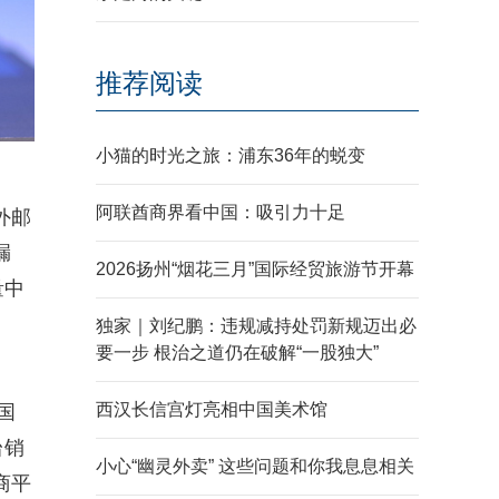
推荐阅读
小猫的时光之旅：浦东36年的蜕变
阿联酋商界看中国：吸引力十足
外邮
漏
2026扬州“烟花三月”国际经贸旅游节开幕
量中
独家｜刘纪鹏：违规减持处罚新规迈出必
要一步 根治之道仍在破解“一股独大”
西汉长信宫灯亮相中国美术馆
国
台销
小心“幽灵外卖” 这些问题和你我息息相关
商平