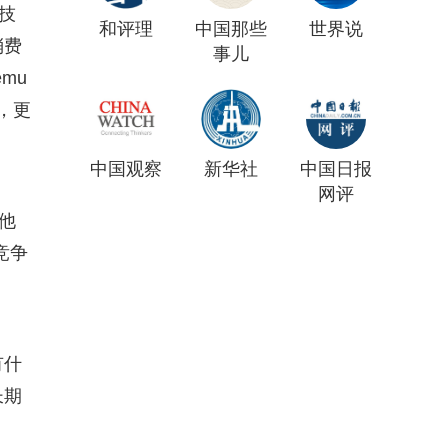
技
和评理
中国那些
世界说
消费
事儿
mu
，更
中国观察
新华社
中国日报
网评
他
竞争
有什
长期