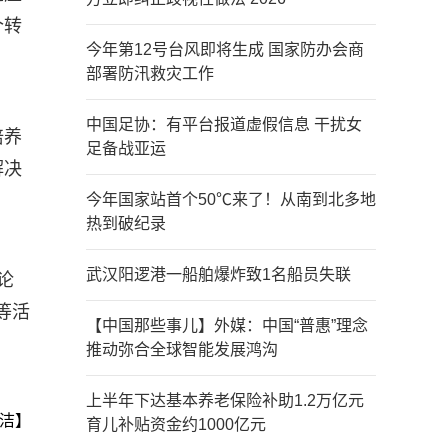
个转
今年第12号台风即将生成 国家防办会商
部署防汛救灾工作
中国足协：有平台报道虚假信息 干扰女
培养
足备战亚运
解决
今年国家站首个50℃来了！从南到北多地
热到破纪录
武汉阳逻港一船舶爆炸致1名船员失联
论
等活
【中国那些事儿】外媒：中国“普惠”理念
推动弥合全球智能发展鸿沟
上半年下达基本养老保险补助1.2万亿元
洁】
育儿补贴资金约1000亿元