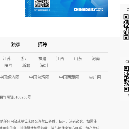
独家
招聘
江苏
浙江
福建
江西
山东
河南
Ch
陕西
新疆
深圳
中国经济网
中国台湾网
中国西藏网
央广网
许可证0108263号
其他任何网站或单位未经允许禁止转载、使用，违者必究。如需使
在于传播更多信息，其他媒体如需转载，请与稿件来源方联系，如产生任