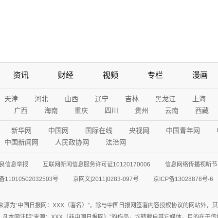
资讯
财经
视频
专栏
漫画
天津
河北
山西
辽宁
吉林
黑龙江
上海
广西
海南
重庆
四川
贵州
云南
西藏
新华网
中国网
国际在线
央视网
中国青年网
中国新闻网
人民政协网
法治网
良信息举报
互联网新闻信息服务许可证10120170006
信息网络传播视听节目
11010502032503号
京网文[2011]0283-097号
京ICP备13028878号-6
来源为“中国日报网：XXX（署名）”，除与中国日报网签署内容授权协议的网站外，
77联系；凡本网注明“来源：XXX（非中国日报网）”的作品，均转载自其它媒体，目的