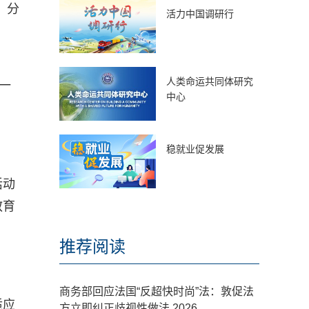
，分
活力中国调研行
人类命运共同体研究
一
中心
稳就业促发展
活动
教育
推荐阅读
商务部回应法国“反超快时尚”法：敦促法
适应
方立即纠正歧视性做法 2026