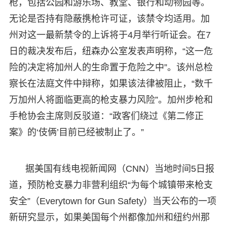
枪，包括公园和游乐场、教堂、银行和动物园等。
无论是否持有隐蔽携枪许可证，该禁令均适用。加
州对这一最新禁令的上诉将于4月举行听证会。在7
日的裁决发布后，纽森办公室发表声明称，“这一危
险的决定将加州人的生命置于危险之中”。该州总检
察长在法庭文件中辩称，如果该法律被阻止，“数千
万加州人将面临更高的枪支暴力风险”。加州步枪和
手枪协会主席则反驳道：“政客们绕过《第二修正
案》的‘伎俩’目前已经被制止了。”
据美国有线电视新闻网（CNN）当地时间5日报
道，预防枪支暴力非营利组织“为每个城镇带来枪支
安全”（Everytown for Gun Safety）当天公布的一项
新研究显示，如果美国每个州都像加州和纽约州那