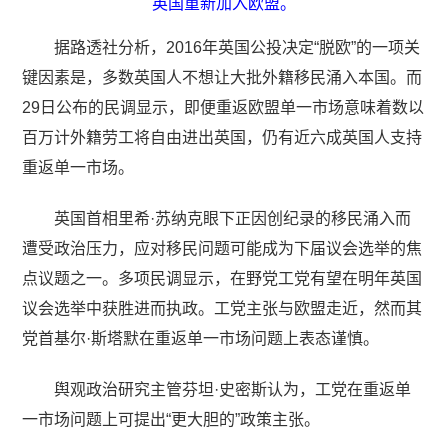
英国重新加入欧盟。
据路透社分析，2016年英国公投决定“脱欧”的一项关
键因素是，多数英国人不想让大批外籍移民涌入本国。而
29日公布的民调显示，即便重返欧盟单一市场意味着数以
百万计外籍劳工将自由进出英国，仍有近六成英国人支持
重返单一市场。
英国首相里希·苏纳克眼下正因创纪录的移民涌入而
遭受政治压力，应对移民问题可能成为下届议会选举的焦
点议题之一。多项民调显示，在野党工党有望在明年英国
议会选举中获胜进而执政。工党主张与欧盟走近，然而其
党首基尔·斯塔默在重返单一市场问题上表态谨慎。
舆观政治研究主管芬坦·史密斯认为，工党在重返单
一市场问题上可提出“更大胆的”政策主张。