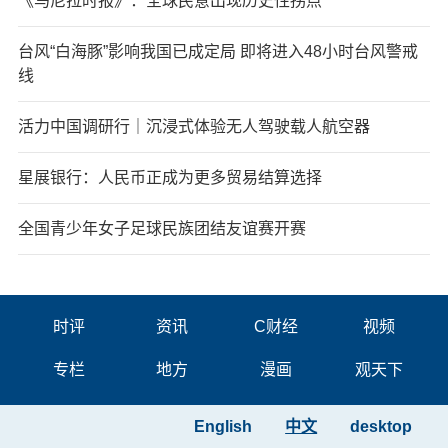
《马尼拉时报》：全球民意出现历史性拐点
台风“白海豚”影响我国已成定局 即将进入48小时台风警戒
线
活力中国调研行｜沉浸式体验无人驾驶载人航空器
星展银行：人民币正成为更多贸易结算选择
全国青少年女子足球民族团结友谊赛开赛
时评
资讯
C财经
视频
专栏
地方
漫画
观天下
English
中文
desktop