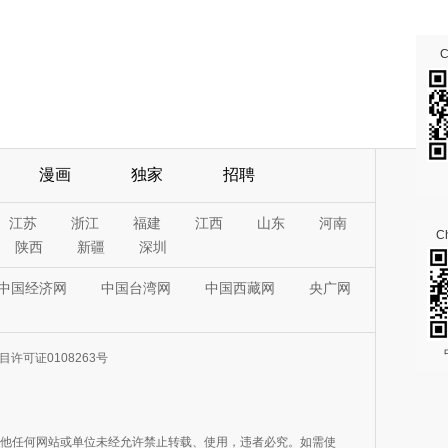
漫画
独家
招聘
江苏
浙江
福建
江西
山东
河南
Ch
陕西
新疆
深圳
中国经济网
中国台湾网
中国西藏网
央广网
许可证0108263号
其他任何网站或单位未经允许禁止转载、使用，违者必究。如需使