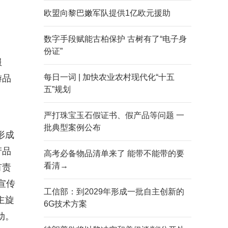
欧盟向黎巴嫩军队提供1亿欧元援助
数字手段赋能古柏保护 古树有了“电子身
份证”
服
每日一词 | 加快农业农村现代化“十五
游品
五”规划
严打珠宝玉石假证书、假产品等问题 一
批典型案例公布
形成
产品
高考必备物品清单来了 能带不能带的要
看清→
有责
宣传
工信部：到2029年形成一批自主创新的
主旋
6G技术方案
动。