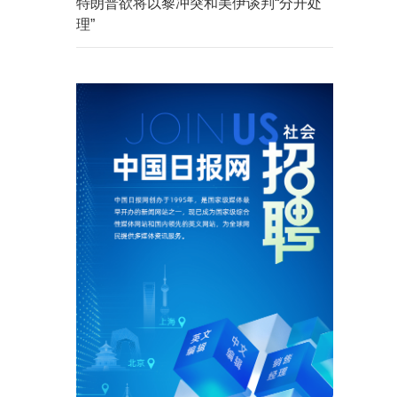
特朗普欲将以黎冲突和美伊谈判“分开处
理”