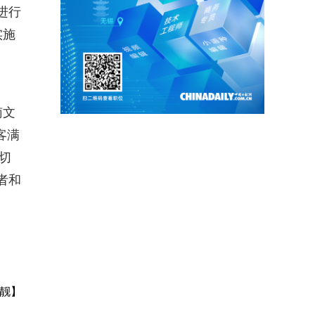
进行
实施
南文
客满
切
者和
靓】