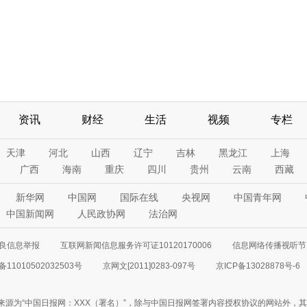
资讯
财经
生活
视频
专栏
天津
河北
山西
辽宁
吉林
黑龙江
上海
广西
海南
重庆
四川
贵州
云南
西藏
新华网
中国网
国际在线
央视网
中国青年网
中国新闻网
人民政协网
法治网
良信息举报
互联网新闻信息服务许可证10120170006
信息网络传播视听节目
11010502032503号
京网文[2011]0283-097号
京ICP备13028878号-6
来源为“中国日报网：XXX（署名）”，除与中国日报网签署内容授权协议的网站外，