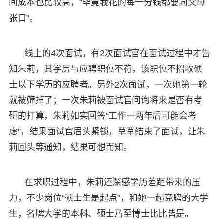
间成本也比较高，“毕竟我花的每一分钱都要向父母
张口”。
线上的4次面试，有2次面试官在面试过程中才告
知朱莉，其学历与应聘职位不符，该职位不招收硕
士以下学历的应聘者。另外2次面试，一次她第一轮
就被筛掉了；一次朱莉被面试官问询将来是否有考
研的打算，朱莉如实回答“工作一两年后可能会考
虑”，结果面试官眉头紧锁，草草结束了面试，让朱
莉回头等通知，结果可想而知。
在求职过程中，朱莉还深感学历差距带来的压
力，不少岗位“硕士生是起点”，和她一起竞聘的大学
生，名牌大学的本科、硕士乃至博士比比皆是。