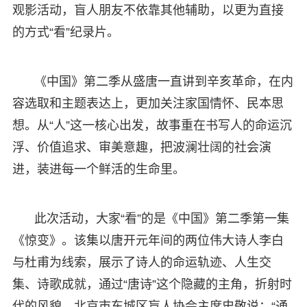
观影活动，盲人朋友不依靠其他辅助，以更为直接
的方式“看”纪录片。
《中国》第二季从盛唐一直讲到辛亥革命，在内
容选取和主题表达上，更加关注家国情怀、民本思
想。从“人”这一核心出发，故事重在书写人的命运沉
浮、价值追求、审美意趣，把波澜壮阔的社会演
进，装进每一个鲜活的生命里。
此次活动，大家“看”的是《中国》第二季第一集
《惊变》。该集以唐开元年间的两位伟大诗人李白
与杜甫为线索，展示了诗人的命运轨迹、人生交
集、诗歌成就，通过“唐诗”这个隐藏的主角，折射时
代的风貌。北京市东城区盲人协会主席史敬说：“通