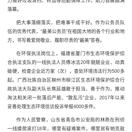
力做好垃圾清扫、转运等后勤保障工作，助力首展圆满
落幕。
把大事落细落实，把难事干成干好。作为公务员队
伍的优秀代表，“最美公务员”在祖国大地的各个行业和地
方，书写着爱岗敬业、履职尽责的“最美”答卷。
在环保执法岗位上，福建省厦门市生态环境保护综
合执法支队的一线执法人员傅冰洁20年兢兢业业、动真
碰硬，检查企业近万家（次），查处环境违法行为500多
起。广西壮族自治区柳州市柳江区生态环境保护综合行
政执法大队副大队长焦延雄敢于担当、善于作为，推动
淘汰和关闭一批落后产能、“散乱污”企业，2017年以来
妥善处理生态环境信访投诉举报4000多件。
作为人民警察，山东省青岛市公安局的林燕在刑侦
一线摸爬滚打18年，哪里有疑难案件，哪里就有她克敌