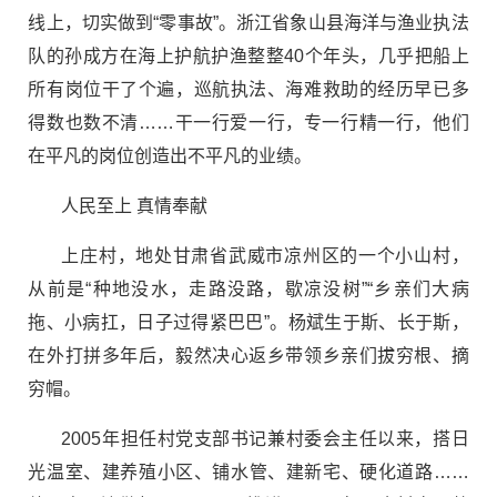
线上，切实做到“零事故”。浙江省象山县海洋与渔业执法
队的孙成方在海上护航护渔整整40个年头，几乎把船上
所有岗位干了个遍，巡航执法、海难救助的经历早已多
得数也数不清……干一行爱一行，专一行精一行，他们
在平凡的岗位创造出不平凡的业绩。
人民至上 真情奉献
上庄村，地处甘肃省武威市凉州区的一个小山村，
从前是“种地没水，走路没路，歇凉没树”“乡亲们大病
拖、小病扛，日子过得紧巴巴”。杨斌生于斯、长于斯，
在外打拼多年后，毅然决心返乡带领乡亲们拔穷根、摘
穷帽。
2005年担任村党支部书记兼村委会主任以来，搭日
光温室、建养殖小区、铺水管、建新宅、硬化道路……