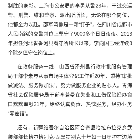
制胜的身影。上海市公安局的李勇从警23年，干过交巡
警、刑警、维和警察、派出所所长，无论在哪个岗位，
他都全力以赴。邵军涛像是一颗“钉子”，在四川省成都市
人民南路的交警岗位上坚守了9000多个日日夜夜。2013
年担任河北省香河县看守所所长以来，李向国已经连续8
个除夕值守在岗位上。
在政务服务一线，山西省泽州县行政审批服务管理
局干部李素琴从事市场主体登记工作近20年，秉持“审批
做减法、服务做加法”，努力做服务企业的贴心人。青海
省社会保险服务局干部李若曼在失业和工伤保险经办窗
口默默奉献21年，始终认真负责、热忱服务，经办业务
“零差错”。
还有，新疆维吾尔自治区阿合奇县哈拉布拉克乡武
装部部长恰尔恰别克·瓦黑提别克十年如一日守护在边境