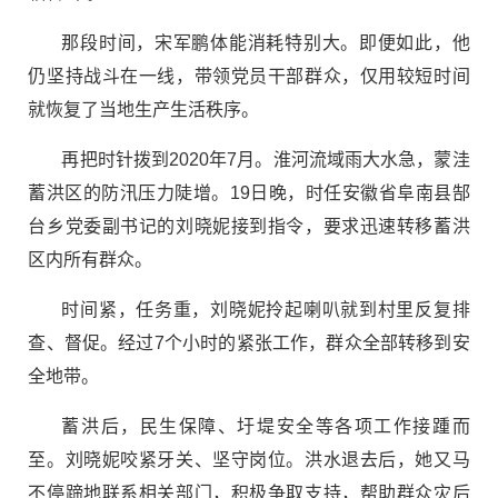
那段时间，宋军鹏体能消耗特别大。即便如此，他
仍坚持战斗在一线，带领党员干部群众，仅用较短时间
就恢复了当地生产生活秩序。
再把时针拨到2020年7月。淮河流域雨大水急，蒙洼
蓄洪区的防汛压力陡增。19日晚，时任安徽省阜南县郜
台乡党委副书记的刘晓妮接到指令，要求迅速转移蓄洪
区内所有群众。
时间紧，任务重，刘晓妮拎起喇叭就到村里反复排
查、督促。经过7个小时的紧张工作，群众全部转移到安
全地带。
蓄洪后，民生保障、圩堤安全等各项工作接踵而
至。刘晓妮咬紧牙关、坚守岗位。洪水退去后，她又马
不停蹄地联系相关部门，积极争取支持，帮助群众灾后