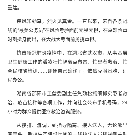
重建。
疾风知劲草，烈火见真金。一直以来，来自各条战
线的“最美公务员”在风险考验面前无畏无惧，在急难险重
时刻挺身而出，在大战大考面前勇挑重担。
抗击新冠肺炎疫情中，在湖北省武汉市，从事基层
卫生健康工作的潘凌壮忙隔离点布置、忙患者救治、忙
全民核酸检测……即便自己确诊了，依然克服困难、远
程办公。
湖南省邵阳市卫健委副主任焦劲松抓细抓实患者救
治、疫苗接种等各项工作，并向社会公布手机号码，24
小时为群众提供医疗救治咨询服务。
从摸排、流调，到指导隔离、接人送人，无论哪里
有需要，新疆生产建设兵团的一线执法人员钱斌都主动