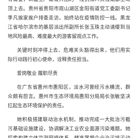
顶上去。贵州省贵阳市观山湖区金阳街道党工委副书记
李凡挨家挨户排查走访，始终站在疫情防控一线。黑龙
江省哈尔滨市的基层派出所副所长张玉珠主动请缨到当
地风险最高、难度最大的游客留观点工作。
关键时刻冲得上去、危难关头豁得出来，他们用实
际行动践行初心使命，诠释责任担当。
爱岗敬业 履职尽责
在广东省惠州市惠阳区，淡水河曾经污水横流，群
众颇有怨言。惠州市生态环境局惠阳分局局长张敏坚决
扛起生态环境保护的责任。
她积极搭建联动治水机制，推动完成一大批治污截
污基础设施建设，协调解决工业农业面源污染难题。她
探索构建立体监测网络体系，精准掌握企业治污排污动