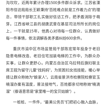
沟坎坎，近两年累计办理1500多件群众诉求。江苏省溧
阳市信访局局长王颖秉持“百姓难点就是工作着力点”的理
念，带领干部职工扎实做好信访工作，把矛盾消除于萌
芽。江西省峡江县的胡唐武曾在基层司法所所长的岗位
上，一干就是15年，他真心对待每一位群众、认真做好
每一件事情，依法调解各类矛盾纠纷600余件。
重庆市渝中区市场监管局干部陈宏常年投身于老旧
隐患电梯改造、老旧住宅加装电梯的工作中，为群众办
实事，让群众更舒心。内蒙古自治区乌拉特后旗妇联主
席王砚为留守儿童“找妈妈”，为贫困妇女找技能，暖心举
措让群众称她为“娘家人”。云南省景洪市检察院检察官玉
喃溜办案有温度，普法接地气，百姓都亲切地称她“喃滴
溜”（傣语意思是“家里唯一的宝贝姑娘”）。
一桩桩、一件件，“最美公务员”们把初心融入血脉，