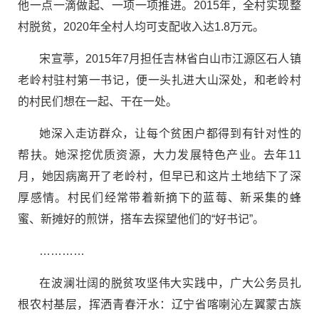
他一点一滴做起、一项一项推进。2015年，全村实现整
村脱贫，2020年全村人均可支配收入达1.8万元。
宋宣葶，2015年7月担任吉林省白山市江源区石人镇
老岭村驻村第一书记，便一头扎进大山深处，和老岭村
的村民们想在一起、干在一处。
她深入走访群众，让每个贫困户都得到有针对性的
帮扶。她深挖优质资源，大力发展特色产业。去年11
月，她因病离开了老岭村，但早已和这片土地结下了深
厚感情。村民们经常带着新摘下的蓝莓、新采集的蜂
蜜、新摊好的煎饼，搭车去探望他们的“好书记”。
…………
在波澜壮阔的脱贫攻坚伟大实践中，广大公务员扎
根农村基层，挥洒青春汗水：辽宁省喀喇沁左翼蒙古族