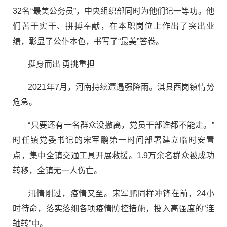
32名“最美公务员”，中央组织部同时为他们记一等功。他
们苦干实干、拼搏奉献，在本职岗位上作出了突出业
绩，彰显了公仆本色，书写了“最美”答卷。
挺身而出 勇挑重担
2021年7月，河南持续遭遇强降雨。淇县西岗镇情势
危急。
“只要还有一名群众没撤离，党员干部谁都不能走。”
时任镇党委书记的宋军鹏第一时间部署建立临时安置
点，集中全镇交通工具开展救援。1.9万余名群众被成功
转移，全镇无一人伤亡。
汛情刚过，疫情又至。宋军鹏同样冲锋在前，24小
时待命，落实落细各项疫情防控措施，投入高强度的“连
轴转”中。