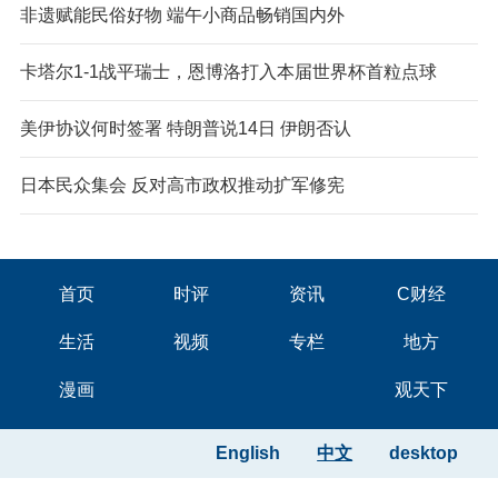
非遗赋能民俗好物 端午小商品畅销国内外
卡塔尔1-1战平瑞士，恩博洛打入本届世界杯首粒点球
美伊协议何时签署 特朗普说14日 伊朗否认
日本民众集会 反对高市政权推动扩军修宪
首页
时评
资讯
C财经
生活
视频
专栏
地方
漫画
观天下
English
中文
desktop