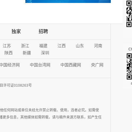
独家
招聘
江苏
浙江
福建
江西
山东
河南
Ch
陕西
新疆
深圳
中国经济网
中国台湾网
中国西藏网
央广网
许可证0108263号
其他任何网站或单位未经允许禁止转载、使用，违者必究。如需使
在于传播更多信息，其他媒体如需转载，请与稿件来源方联系，如产生任