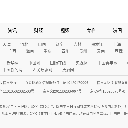
资讯
财经
视频
专栏
漫画
天津
河北
山西
辽宁
吉林
黑龙江
上海
广西
海南
重庆
四川
贵州
云南
西藏
新华网
中国网
国际在线
央视网
中国青年网
中国新闻网
人民政协网
法治网
良信息举报
互联网新闻信息服务许可证10120170006
信息网络传播视听节目
11010502032503号
京网文[2011]0283-097号
京ICP备13028878号-6
来源为“中国日报网：XXX（署名）”，除与中国日报网签署内容授权协议的网站外，
77联系；凡本网注明“来源：XXX（非中国日报网）”的作品，均转载自其它媒体，目的