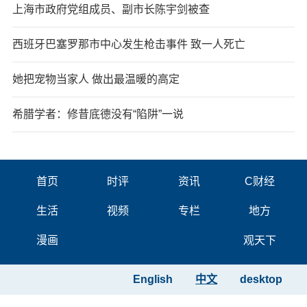
上海市政府党组成员、副市长陈宇剑被查
西班牙巴塞罗那市中心发生枪击事件 致一人死亡
她把宠物当家人 做出最温暖的高定
希腊学者：修昔底德没有“陷阱”一说
首页
时评
资讯
C财经
生活
视频
专栏
地方
漫画
观天下
English
中文
desktop