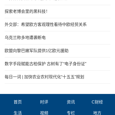
探索老博会里的黑科技！
外交部：希望欧方客观理性看待中欧经贸关系
乌克兰称多地遭袭断电
欧盟向黎巴嫩军队提供1亿欧元援助
数字手段赋能古柏保护 古树有了“电子身份证”
每日一词 | 加快农业农村现代化“十五五”规划
首页
时评
资讯
C财经
生活
视频
专栏
地方