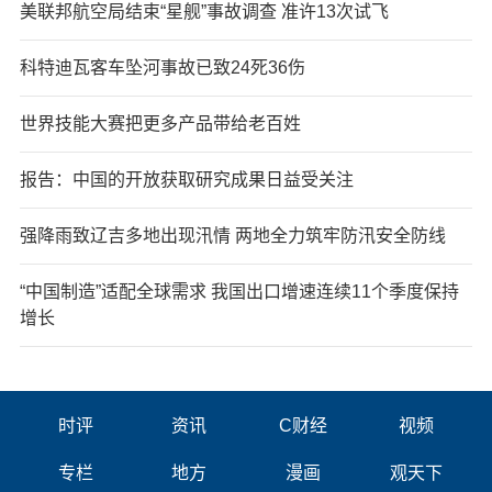
美联邦航空局结束“星舰”事故调查 准许13次试飞
科特迪瓦客车坠河事故已致24死36伤
世界技能大赛把更多产品带给老百姓
报告：中国的开放获取研究成果日益受关注
强降雨致辽吉多地出现汛情 两地全力筑牢防汛安全防线
“中国制造”适配全球需求 我国出口增速连续11个季度保持
增长
时评
资讯
C财经
视频
专栏
地方
漫画
观天下