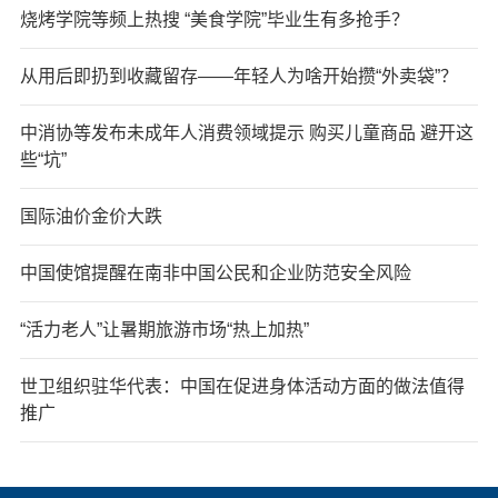
烧烤学院等频上热搜 “美食学院”毕业生有多抢手？
从用后即扔到收藏留存——年轻人为啥开始攒“外卖袋”？
中消协等发布未成年人消费领域提示 购买儿童商品 避开这
些“坑”
国际油价金价大跌
中国使馆提醒在南非中国公民和企业防范安全风险
“活力老人”让暑期旅游市场“热上加热”
世卫组织驻华代表：中国在促进身体活动方面的做法值得
推广