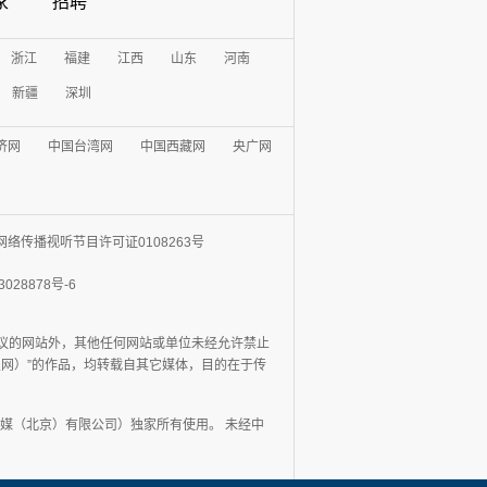
家
招聘
浙江
福建
江西
山东
河南
新疆
深圳
济网
中国台湾网
中国西藏网
央广网
网络传播视听节目许可证0108263号
3028878号-6
协议的网站外，其他任何网站或单位未经允许禁止
日报网）”的作品，均转载自其它媒体，目的在于传
媒（北京）有限公司）独家所有使用。 未经中