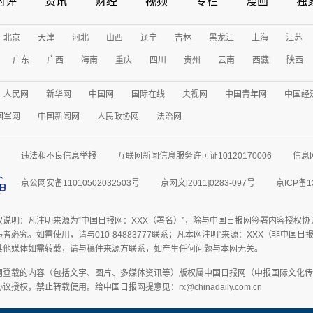
时评
资讯
财经
视频
专栏
漫画
独
北京
天津
河北
山西
辽宁
吉林
黑龙江
上海
江苏
广东
广西
海南
重庆
四川
贵州
云南
西藏
陕西
人民网
新华网
中国网
国际在线
央视网
中国青年网
中国经
国军网
中国新闻网
人民政协网
法治网
违法和不良信息举报
互联网新闻信息服务许可证10120170006
信息
京公网安备11010502032503号
京网文[2011]0283-097号
京ICP备1
权说明：凡注明来源为“中国日报网：XXX（署名）”，除与中国日报网签署内容授权
者必究。如需使用，请与010-84883777联系；凡本网注明“来源：XXX（非中国
其他媒体如需转载，请与稿件来源方联系，如产生任何问题与本网无关。
网登载的内容（包括文字、图片、多媒体资讯等）版权属中国日报网（中报国际文化传
授权，禁止转载使用。给中国日报网提意见：rx@chinadaily.com.cn