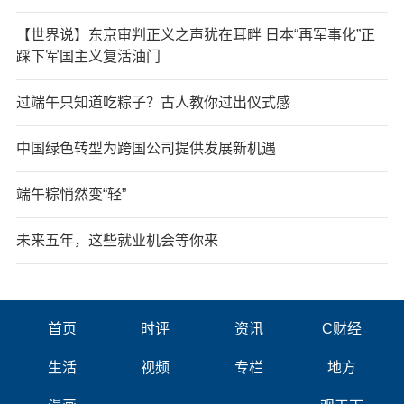
【世界说】东京审判正义之声犹在耳畔 日本“再军事化”正
踩下军国主义复活油门
过端午只知道吃粽子？古人教你过出仪式感
中国绿色转型为跨国公司提供发展新机遇
端午粽悄然变“轻”
未来五年，这些就业机会等你来
首页
时评
资讯
C财经
生活
视频
专栏
地方