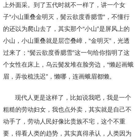
上外面采。到了五代时就不一样了，讲一个女
子“小山重叠金明灭，鬓云欲度香腮雪”，不懂行
的还以为爬山去了，其实那个“小山”是屏风上的
小山，小山重叠就是层峦叠嶂，“金明灭”，光透
过来了；“鬓云欲度香腮雪”这一句给你指明了这
个女性在床上，乌云鬓发堆在脸旁边，“懒起画蛾
眉，弄妆梳洗迟”，懒哪，连画蛾眉都懒。
现代人更是这样了，比如说我吧，我是一个
粗糙的劳动妇女，我也点外卖，其实就是自己不
动手了，劳动人民好像比贵族不宅，这个不重
要，得看人类的趋势，其实真得承认，人类因为