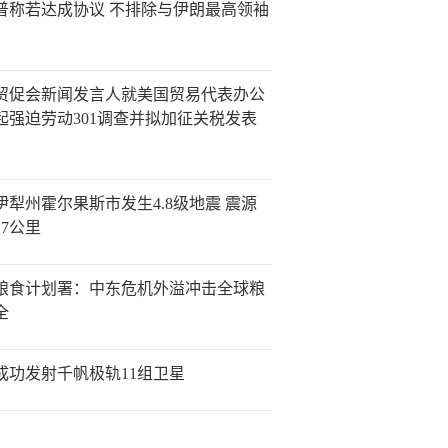
普称若达成协议 不排除与伊朗最高领袖
贸促会新闻发言人就美国贸易代表办公
起强迫劳动301调查并拟加征关税发表
伊犁州霍尔果斯市发生4.8级地震 震源
17公里
粮食计划署：中东危机外溢冲击全球粮
全
成功发射千帆极轨11组卫星