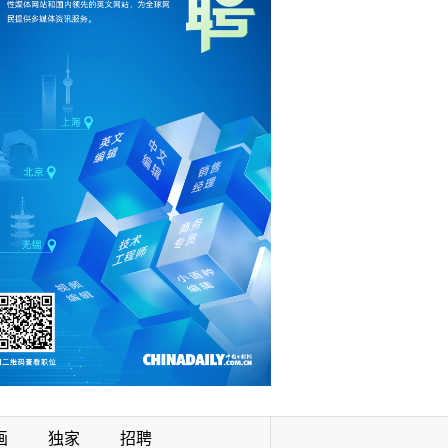
画
独家
招聘