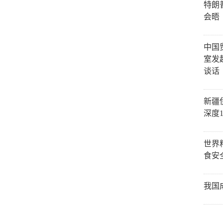
特朗
会晤
中国
室发
谈话
新疆
深度
世界
食安
我国