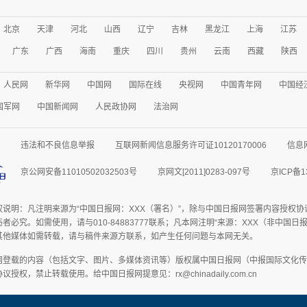
北京
天津
河北
山西
辽宁
吉林
黑龙江
上海
江苏
广东
广西
海南
重庆
四川
贵州
云南
西藏
陕西
人民网
新华网
中国网
国际在线
央视网
中国青年网
中国经
国军网
中国新闻网
人民政协网
法治网
违法和不良信息举报
互联网新闻信息服务许可证10120170006
信息
京公网安备11010502032503号
京网文[2011]0283-097号
京ICP备1
权说明：凡注明来源为“中国日报网：XXX（署名）”，除与中国日报网签署内容授权
者必究。如需使用，请与010-84883777联系；凡本网注明“来源：XXX（非中国
其他媒体如需转载，请与稿件来源方联系，如产生任何问题与本网无关。
网登载的内容（包括文字、图片、多媒体资讯等）版权属中国日报网（中报国际文化传
授权，禁止转载使用。给中国日报网提意见：rx@chinadaily.com.cn